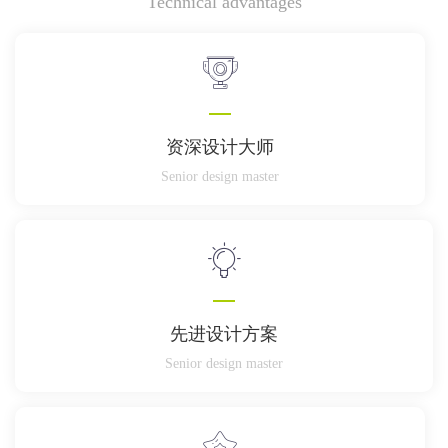
Technical advantages
资深设计大师
Senior design master
先进设计方案
Senior design master