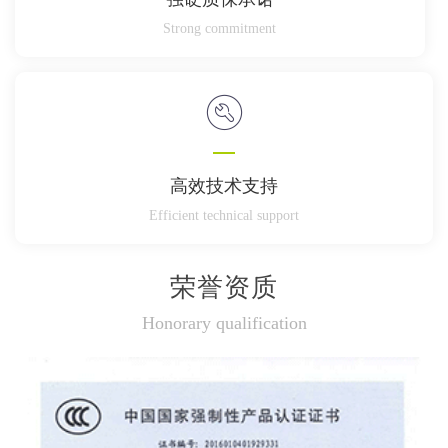
Strong commitment
高效技术支持
Efficient technical support
荣誉资质
Honorary qualification