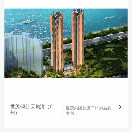
世茂·珠江天鹅湾（广
世茂集团首进广州的品质
州）
奢宅