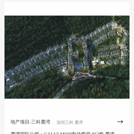
地产项目-三科麓湾
深圳三科.麓湾