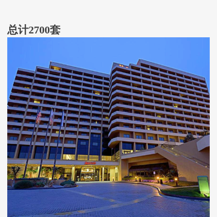
总计
2700
套