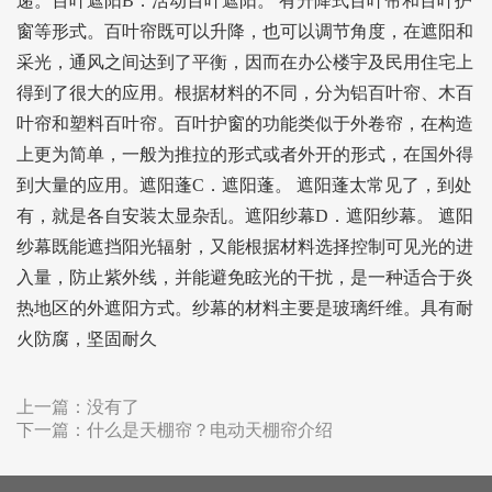
递。百叶遮阳B．活动百叶遮阳。 有升降式百叶帘和百叶护
窗等形式。百叶帘既可以升降，也可以调节角度，在遮阳和
采光，通风之间达到了平衡，因而在办公楼宇及民用住宅上
得到了很大的应用。根据材料的不同，分为铝百叶帘、木百
叶帘和塑料百叶帘。百叶护窗的功能类似于外卷帘，在构造
上更为简单，一般为推拉的形式或者外开的形式，在国外得
到大量的应用。遮阳蓬C．遮阳蓬。 遮阳蓬太常见了，到处
有，就是各自安装太显杂乱。遮阳纱幕D．遮阳纱幕。 遮阳
纱幕既能遮挡阳光辐射，又能根据材料选择控制可见光的进
入量，防止紫外线，并能避免眩光的干扰，是一种适合于炎
热地区的外遮阳方式。纱幕的材料主要是玻璃纤维。具有耐
火防腐，坚固耐久
上一篇：
没有了
下一篇：
什么是天棚帘？电动天棚帘介绍