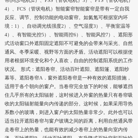
帘(同步电机)2）、FSS（管状电机）3）、FTS（管状电机）
4）、FCS（管状电机）智能窗帘智能窗帘是带有一定自我
反应、调节、控制功能的电动窗帘。如氦氪可根据室内环
境：1）、自动调光线强度2）、空气湿度3）、平衡室温等
4）、有智能光控5）、智能雨控6）、智能风控7）、遮阳形
式活动窗口外遮阳固定遮阳不可避免的会带来与采光、自然
通风、冬季采暖、视野等方面的矛盾。活动遮阳可以根据使
用者根据环境变化和个人喜欢，自由的控制遮阳系统的工作
状况。 形式：遮阳卷帘、活动百叶遮阳、遮阳篷、遮阳纱
幕等。遮阳卷帘A．窗外遮阳卷帘是一种有效的遮阳措施，
适用于各个朝向的窗户。当卷帘完全放下的时候，能够遮挡
住几乎所有的太阳辐射，这时候进入外窗的热量只有卷帘吸
收的太阳辐射能量向内传递的部分。这时候，如果采用导热
系数小的玻璃，则进入窗户的太阳热量非常少。此外也可以
适当拉开遮阳卷帘与窗户玻璃之间的距离，利用自然通风带
走卷帘上的热量，也能有效的减少卷帘上的热量向室内传