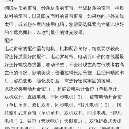
面料
绸缎材质的窗帘、纱质材质的窗帘、丝绒材质的窗帘、棉质
材料的窗帘，以及阳光面料的卷帘窗帘，如果您的户外光线
太强，或者您在室内使用电脑，您需要选择遮光性能比较好
的全遮光面料，以达到最佳的遮光效果。
配件
电动窗帘的配件需与电机、机构配合良好，精度要求较高，
需选择质量好的配件。电动罗马帘、电动百叶帘的卷线器最
好选择螺纹卷线器，卷动平整，不会出现左高右低或者右高
左低的情况，影响美观；普通拉绳长期悬挂，且经日晒雨淋
后，容易变形、脆化及断裂，需选择密实牢固的拉绳。
系统分类电动开合帘1）、超静音电动开合帘（单机单开、
双机双开、直线电机、非同步电机）2）、皮带电动开合帘
（单机单开、双机双开、同步电机、“智凡电机”）3）、钢
丝牵引式开合帘（单机单开、双机双开、同步电机、“智凡
电机”）2、卷帘（管状电机）天棚帘1）、双轨折叠式天棚